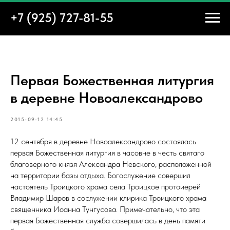
+7 (925) 727-81-55
Первая Божественная литургия
в деревне Новоалександрово
2015-09-12 14:45
12 сентября в деревне Новоалександрово состоялась
первая Божественная литургия в часовне в честь святаго
благоверного князя Александра Невского, расположенной
на территории базы отдыха. Богослужение совершил
настоятель Троицкого храма села Троицкое протоиерей
Владимир Шаров в сослужении клирика Троицкого храма
священника Иоанна Тунгусова. Примечательно, что эта
первая Божественная служба совершилась в день памяти