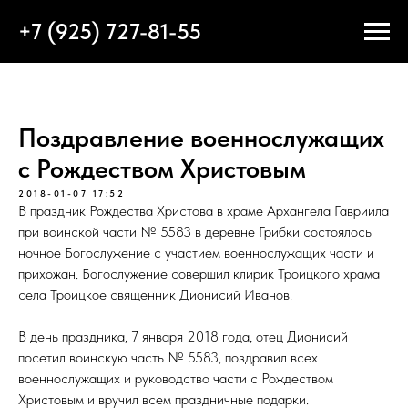
+7 (925) 727-81-55
Поздравление военнослужащих
с Рождеством Христовым
2018-01-07 17:52
В праздник Рождества Христова в храме Архангела Гавриила
при воинской части № 5583 в деревне Грибки состоялось
ночное Богослужение с участием военнослужащих части и
прихожан. Богослужение совершил клирик Троицкого храма
села Троицкое священник Дионисий Иванов.
В день праздника, 7 января 2018 года, отец Дионисий
посетил воинскую часть № 5583, поздравил всех
военнослужащих и руководство части с Рождеством
Христовым и вручил всем праздничные подарки.